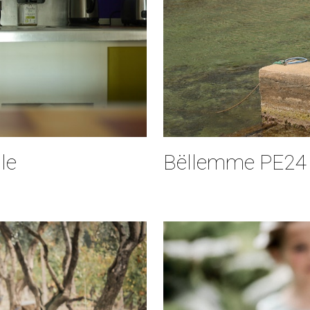
le
Bëllemme PE24